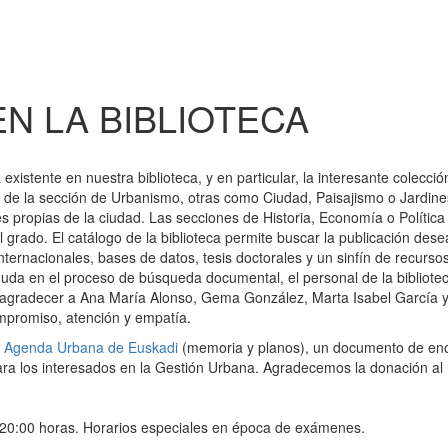
N LA BIBLIOTECA
existente en nuestra biblioteca, y en particular, la interesante colecció
s de la sección de Urbanismo, otras como Ciudad, Paisajismo o Jardin
les propias de la ciudad. Las secciones de Historia, Economía o Política
grado. El catálogo de la biblioteca permite buscar la publicación dese
nternacionales, bases de datos, tesis doctorales y un sinfín de recursos
duda en el proceso de búsqueda documental, el personal de la bibliote
agradecer a Ana María Alonso, Gema González, Marta Isabel García y
ompromiso, atención y empatía.
a
Agenda Urbana de Euskadi
(memoria y planos), un documento de e
para los interesados en la Gestión Urbana. Agradecemos la donación al
a 20:00 horas. Horarios especiales en época de exámenes.