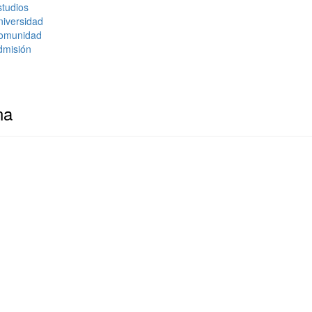
tudios
niversidad
omunidad
dmisión
na