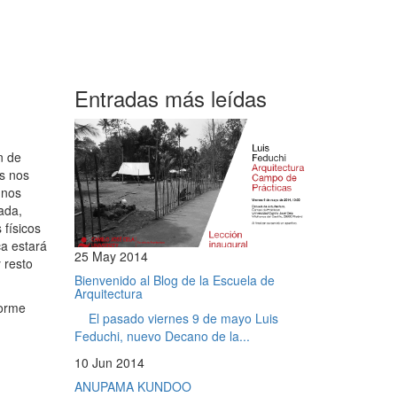
Entradas más leídas
n de
es nos
 nos
ada,
 físicos
ca estará
25 May 2014
 resto
Bienvenido al Blog de la Escuela de
Arquitectura
norme
El pasado viernes 9 de mayo Luis
Feduchi, nuevo Decano de la...
10 Jun 2014
ANUPAMA KUNDOO