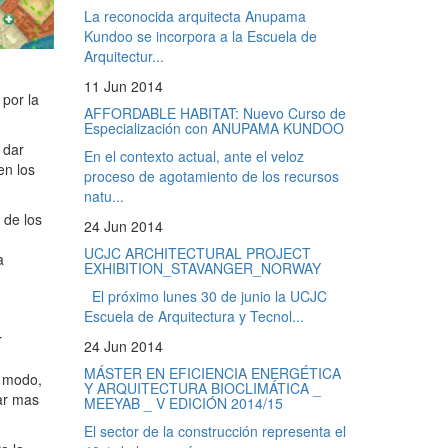
La reconocida arquitecta Anupama
Kundoo se incorpora a la Escuela de
Arquitectur...
11 Jun 2014
 por la
AFFORDABLE HABITAT: Nuevo Curso de
Especialización con ANUPAMA KUNDOO
 dar
En el contexto actual, ante el veloz
en los
proceso de agotamiento de los recursos
natu...
 de los
24 Jun 2014
UCJC ARCHITECTURAL PROJECT
a
EXHIBITION_STAVANGER_NORWAY
El próximo lunes 30 de junio la UCJC
Escuela de Arquitectura y Tecnol...
r
24 Jun 2014
MÁSTER EN EFICIENCIA ENERGÉTICA
e modo,
Y ARQUITECTURA BIOCLIMÁTICA _
tar mas
MEEYAB _ V EDICIÓN 2014/15
El sector de la construcción representa el