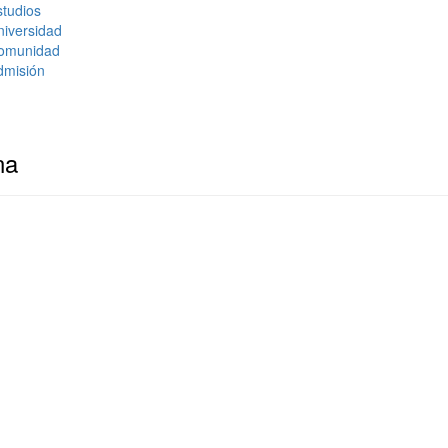
tudios
niversidad
omunidad
dmisión
na