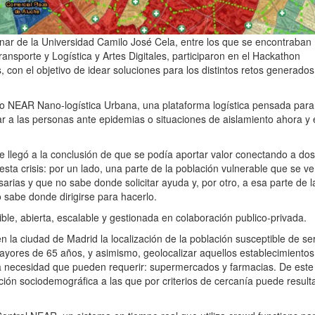
linar de la Universidad Camilo José Cela, entre los que se encontraban
nsporte y Logística y Artes Digitales, participaron en el Hackathon
con el objetivo de idear soluciones para los distintos retos generados
cto NEAR Nano-logística Urbana, una plataforma logística pensada para
r a las personas ante epidemias o situaciones de aislamiento ahora y 
 llegó a la conclusión de que se podía aportar valor conectando a dos
ta crisis: por un lado, una parte de la población vulnerable que se ve
rias y que no sabe donde solicitar ayuda y, por otro, a esa parte de l
 sabe donde dirigirse para hacerlo.
ble, abierta, escalable y gestionada en colaboración publico-privada.
 la ciudad de Madrid la localización de la población susceptible de se
yores de 65 años, y asimismo, geolocalizar aquellos establecimientos
ra necesidad que pueden requerir: supermercados y farmacias. De est
ción sociodemográfica a las que por criterios de cercanía puede resul