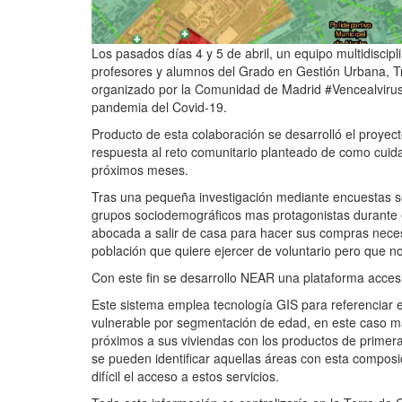
Los pasados días 4 y 5 de abril, un equipo multidiscip
profesores y alumnos del Grado en Gestión Urbana, Tra
organizado por la Comunidad de Madrid #Vencealvirus, 
pandemia del Covid-19.
Producto de esta colaboración se desarrolló el proye
respuesta al reto comunitario planteado de como cuida
próximos meses.
Tras una pequeña investigación mediante encuestas se
grupos sociodemográficos mas protagonistas durante es
abocada a salir de casa para hacer sus compras necesa
población que quiere ejercer de voluntario pero que no
Con este fin se desarrollo NEAR una plataforma accesi
Este sistema emplea tecnología GIS para referenciar en
vulnerable por segmentación de edad, en este caso ma
próximos a sus viviendas con los productos de prime
se pueden identificar aquellas áreas con esta composi
difícil el acceso a estos servicios.