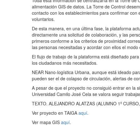
Toda esta información se centralizaría en la Torre de 
alimentación GIS de datos. La Torre de Control desem
contacto con los establecimientos para confirmar con e
voluntarios.
De esta manera, en una última fase, la plataforma ac
directamente una solicitud de colaboración, y las pers
primeros conforme a los criterios de proximidad corre
las personas necesitadas y acordar con ellos el modo d
El flujo de trabajo de la plataforma está diseñado par
los ciudadanos más necesitados.
NEAR Nano-logística Urbana, aunque está ideado para l
pueden ser el de colapso de circulación, alertas de con
A pesar de que el proyecto no consiguió entrar en la 
Universidad Camilo José Cela se valora seguir trabajan
TEXTO. ALEJANDRO ALATZAS (ALUMNO 1º CURSO,
Ver proyecto en TAIGA
aquí
.
Ver mapa GIS
aquí
.