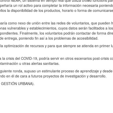
Control NEAR, un sistema en tiempo real que utiliza crowd functions par
peñaría un rol activo para completar la información necesaria poniend
llos la disponibilidad de los productos, horario o forma de comunicarse
tuaría como nexo de unión entre las redes de voluntarios, que pueden 
onas vulnerables y establecimientos, cuyos datos serán facilitados a los
spondientes. Finalmente, los voluntarios podrán contactar de forma dir
e entrega, poniendo fin así a los problemas de accesibilidad.
a la optimización de recursos y para que siempre se atienda en primer l
a crisis del COVID-19, podría servir en otros escenarios post-crisis 
taminación u otras alertas sanitarias.
siguiente ronda, supuso un estimulante proceso de aprendizaje y desde
do en él de cara a futuros proyectos de investigación y desarrollo.
 GESTIÓN URBANA).