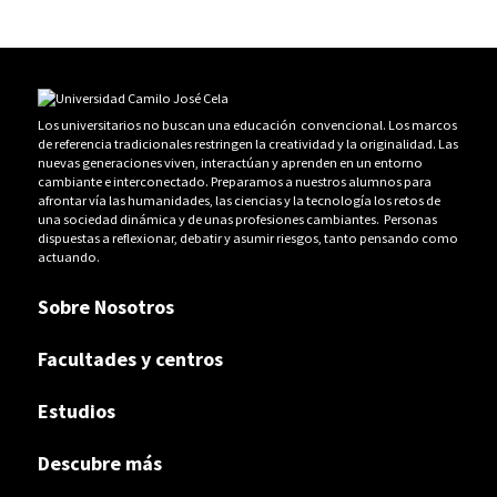
Los universitarios no buscan una educación convencional. Los marcos
de referencia tradicionales restringen la creatividad y la originalidad. Las
nuevas generaciones viven, interactúan y aprenden en un entorno
cambiante e interconectado. Preparamos a nuestros alumnos para
afrontar vía las humanidades, las ciencias y la tecnología los retos de
una sociedad dinámica y de unas profesiones cambiantes. Personas
dispuestas a reflexionar, debatir y asumir riesgos, tanto pensando como
actuando.
Sobre Nosotros
Facultades y centros
Estudios
Descubre más