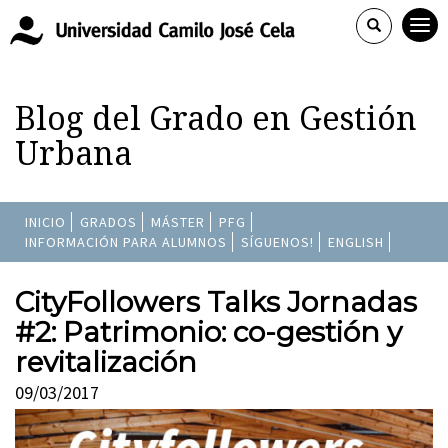
Blog del Grado en Gestión
Urbana
INICIO
GRADOS
MÁSTER
PFG
INFORMACIÓN PARA ALUMNOS
SÍGUENOS!
ENGLISH
CityFollowers Talks Jornadas
#2: Patrimonio: co-gestión y
revitalización
09/03/2017