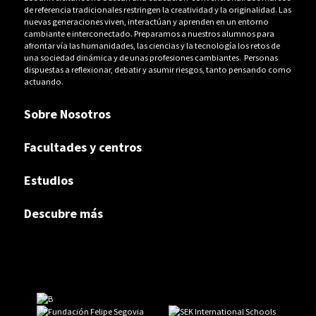
de referencia tradicionales restringen la creatividad y la originalidad. Las
nuevas generaciones viven, interactúan y aprenden en un entorno
cambiante e interconectado. Preparamos a nuestros alumnos para
afrontar vía las humanidades, las ciencias y la tecnología los retos de
una sociedad dinámica y de unas profesiones cambiantes. Personas
dispuestas a reflexionar, debatir y asumir riesgos, tanto pensando como
actuando.
Sobre Nosotros
Facultades y centros
Estudios
Descubre más