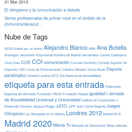
21 Mar 2012
El olimpismo y la comunicación a debate
Varios profesionales de primer nivel en el ámbito de la
comunicaci&oacut...
Nube de Tags
Alejandro Blanco
Ana Botella
20/20 Unidos por un sueño
AMA
Anantapur
Asociación Empresarial Hotelera de Madrid
bienvenidos
Carlota Castrejana
COI
COE
comunicación
Cinco Días
Conrado Durántez
Consejo Superior de
Deporte
Deportes
CSD
Curso de Entrenamiento
Cátedra Olimpica
Danny Boyle
paralímpico
Desafío Londres 2012
Día Nacional de Accesibilidad
etiqueta para esta entrada
Federación
igualdad
I Jornada
Española de Gimnasia
Fundación ONCE
Fundación Repsol
de Accesibilidad Universal y Universidad
Instituto de Cooperación y
JJOO
Juegos
Desarrollo Humano
Jacques Rogge
JJPP
Juan Carlos Segovia
Londres 2012
Olímpicos
Las Olimpiadas en la Historia
Madrid 2016
Madrid 2020
Marca Tv
Marqués de Samaranch
Mesa redonda