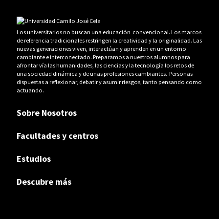
Los universitarios no buscan una educación convencional. Los marcos
de referencia tradicionales restringen la creatividad y la originalidad. Las
nuevas generaciones viven, interactúan y aprenden en un entorno
cambiante e interconectado. Preparamos a nuestros alumnos para
afrontar vía las humanidades, las ciencias y la tecnología los retos de
una sociedad dinámica y de unas profesiones cambiantes. Personas
dispuestas a reflexionar, debatir y asumir riesgos, tanto pensando como
actuando.
Sobre Nosotros
Facultades y centros
Estudios
Descubre más