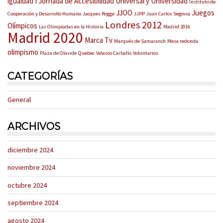
igualdad
I Jornada de Accesibilidad Universal y Universidad
Instituto de
JJOO
Juegos
Cooperación y Desarrollo Humano
Jacques Rogge
JJPP
Juan Carlos Segovia
Londres 2012
Olímpicos
Las Olimpiadas en la Historia
Madrid 2016
Madrid 2020
Marca Tv
Marqués de Samaranch
Mesa redonda
olimpismo
Plaza de Olavide
Quebec
Velasco Carballo
Voluntarios
CATEGORÍAS
General
ARCHIVOS
diciembre 2024
noviembre 2024
octubre 2024
septiembre 2024
agosto 2024