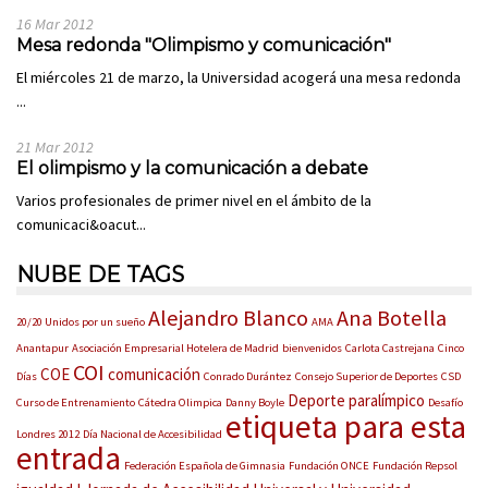
16 Mar 2012
Mesa redonda "Olimpismo y comunicación"
El miércoles 21 de marzo, la Universidad acogerá una mesa redonda
...
21 Mar 2012
El olimpismo y la comunicación a debate
Varios profesionales de primer nivel en el ámbito de la
comunicaci&oacut...
NUBE DE TAGS
Alejandro Blanco
Ana Botella
20/20 Unidos por un sueño
AMA
Anantapur
Asociación Empresarial Hotelera de Madrid
bienvenidos
Carlota Castrejana
Cinco
COI
COE
comunicación
Días
Conrado Durántez
Consejo Superior de Deportes
CSD
Deporte paralímpico
Curso de Entrenamiento
Cátedra Olimpica
Danny Boyle
Desafío
etiqueta para esta
Londres 2012
Día Nacional de Accesibilidad
entrada
Federación Española de Gimnasia
Fundación ONCE
Fundación Repsol