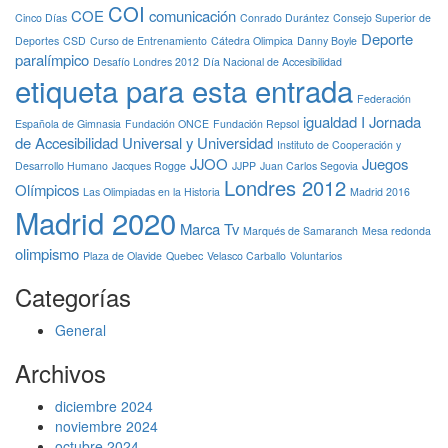
COI
COE
comunicación
Cinco Días
Conrado Durántez
Consejo Superior de
Deporte
Deportes
CSD
Curso de Entrenamiento
Cátedra Olimpica
Danny Boyle
paralímpico
Desafío Londres 2012
Día Nacional de Accesibilidad
etiqueta para esta entrada
Federación
igualdad
I Jornada
Española de Gimnasia
Fundación ONCE
Fundación Repsol
de Accesibilidad Universal y Universidad
Instituto de Cooperación y
JJOO
Juegos
Desarrollo Humano
Jacques Rogge
JJPP
Juan Carlos Segovia
Londres 2012
Olímpicos
Las Olimpiadas en la Historia
Madrid 2016
Madrid 2020
Marca Tv
Marqués de Samaranch
Mesa redonda
olimpismo
Plaza de Olavide
Quebec
Velasco Carballo
Voluntarios
Categorías
General
Archivos
diciembre 2024
noviembre 2024
octubre 2024