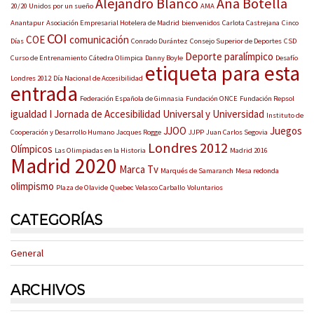
Alejandro Blanco
Ana Botella
20/20 Unidos por un sueño
AMA
Anantapur
Asociación Empresarial Hotelera de Madrid
bienvenidos
Carlota Castrejana
Cinco
COI
COE
comunicación
Días
Conrado Durántez
Consejo Superior de Deportes
CSD
Deporte paralímpico
Curso de Entrenamiento
Cátedra Olimpica
Danny Boyle
Desafío
etiqueta para esta
Londres 2012
Día Nacional de Accesibilidad
entrada
Federación Española de Gimnasia
Fundación ONCE
Fundación Repsol
igualdad
I Jornada de Accesibilidad Universal y Universidad
Instituto de
JJOO
Juegos
Cooperación y Desarrollo Humano
Jacques Rogge
JJPP
Juan Carlos Segovia
Londres 2012
Olímpicos
Las Olimpiadas en la Historia
Madrid 2016
Madrid 2020
Marca Tv
Marqués de Samaranch
Mesa redonda
olimpismo
Plaza de Olavide
Quebec
Velasco Carballo
Voluntarios
CATEGORÍAS
General
ARCHIVOS