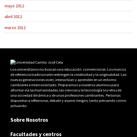
mayo 2012
abril 2012
marzo 2012
Los universitarios no buscan una educación convencional. Los marcos
de referencia tradicionales restringen la creatividad y la originalidad. Las
nuevas generaciones viven, interactúan y aprenden en un entorno
cambiante e interconectado. Preparamos a nuestros alumnos para
afrontar vía las humanidades, las ciencias y la tecnología los retos de
una sociedad dinámica y de unas profesiones cambiantes. Personas
dispuestas a reflexionar, debatir y asumir riesgos, tanto pensando como
actuando.
Sobre Nosotros
Facultades y centros