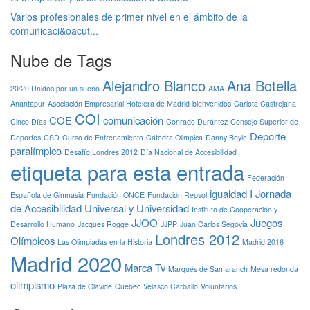
Varios profesionales de primer nivel en el ámbito de la
comunicaci&oacut...
Nube de Tags
Alejandro Blanco
Ana Botella
20/20 Unidos por un sueño
AMA
Anantapur
Asociación Empresarial Hotelera de Madrid
bienvenidos
Carlota Castrejana
COI
COE
comunicación
Cinco Días
Conrado Durántez
Consejo Superior de
Deporte
Deportes
CSD
Curso de Entrenamiento
Cátedra Olimpica
Danny Boyle
paralímpico
Desafío Londres 2012
Día Nacional de Accesibilidad
etiqueta para esta entrada
Federación
igualdad
I Jornada
Española de Gimnasia
Fundación ONCE
Fundación Repsol
de Accesibilidad Universal y Universidad
Instituto de Cooperación y
JJOO
Juegos
Desarrollo Humano
Jacques Rogge
JJPP
Juan Carlos Segovia
Londres 2012
Olímpicos
Las Olimpiadas en la Historia
Madrid 2016
Madrid 2020
Marca Tv
Marqués de Samaranch
Mesa redonda
olimpismo
Plaza de Olavide
Quebec
Velasco Carballo
Voluntarios