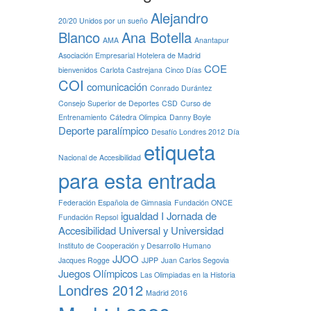
Alejandro
20/20 Unidos por un sueño
Blanco
Ana Botella
AMA
Anantapur
Asociación Empresarial Hotelera de Madrid
COE
bienvenidos
Carlota Castrejana
Cinco Días
COI
comunicación
Conrado Durántez
Consejo Superior de Deportes
CSD
Curso de
Entrenamiento
Cátedra Olimpica
Danny Boyle
Deporte paralímpico
Desafío Londres 2012
Día
etiqueta
Nacional de Accesibilidad
para esta entrada
Federación Española de Gimnasia
Fundación ONCE
igualdad
I Jornada de
Fundación Repsol
Accesibilidad Universal y Universidad
Instituto de Cooperación y Desarrollo Humano
JJOO
Jacques Rogge
JJPP
Juan Carlos Segovia
Juegos Olímpicos
Las Olimpiadas en la Historia
Londres 2012
Madrid 2016