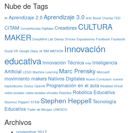
Nube de Tags
Aprendizaje 3.0
Aprendizaje 2.0
AI
Arte
Boost
Charlas TED
CULTURA
CITAM
Creadores
Competencias Digitales
MAKER
DeepMind Lab
Disney
Drones
Exposiciones
Facebook
Facebook
innovación
Social VR
Google Glass
IA
IBM WATSON
educativa
Innovación Técnica
Inteligencia
Intel
Marc Prensky
Artificial
LEGO
Machine Learning
Microsoft
movimiento makers
Nativos Digitales
Nuevo Curriculum
nuevos
Programación en el aula
espectáculos
Oculus
OpenAI
Realidad Virtual
Robótica Educativa
redes sociales
redes sociales virtuales
Robótica
Stephen Heppell
Tecnología
Seymour Pappert
STEM
Educativa
Trailer de Morgan
UNESCO
Archivos
noviembre 2017