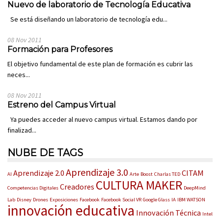
Nuevo de laboratorio de Tecnología Educativa
Se está diseñando un laboratorio de tecnología edu...
08 Nov 2011
Formación para Profesores
El objetivo fundamental de este plan de formación es cubrir las
neces...
08 Nov 2011
Estreno del Campus Virtual
Ya puedes acceder al nuevo campus virtual. Estamos dando por
finalizad...
NUBE DE TAGS
Aprendizaje 3.0
Aprendizaje 2.0
CITAM
AI
Arte
Boost
Charlas TED
CULTURA MAKER
Creadores
Competencias Digitales
DeepMind
Lab
Disney
Drones
Exposiciones
Facebook
Facebook Social VR
Google Glass
IA
IBM WATSON
innovación educativa
Innovación Técnica
Intel