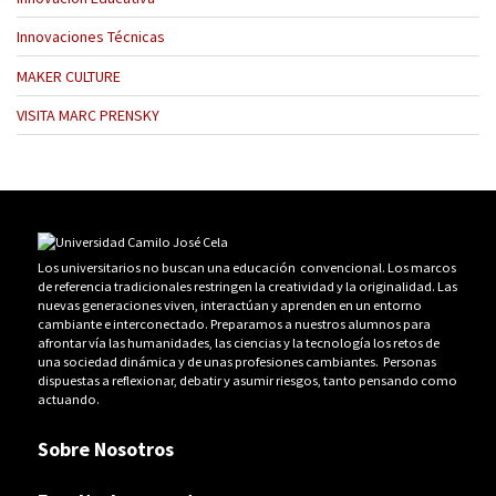
Innovaciones Técnicas
MAKER CULTURE
VISITA MARC PRENSKY
Los universitarios no buscan una educación convencional. Los marcos
de referencia tradicionales restringen la creatividad y la originalidad. Las
nuevas generaciones viven, interactúan y aprenden en un entorno
cambiante e interconectado. Preparamos a nuestros alumnos para
afrontar vía las humanidades, las ciencias y la tecnología los retos de
una sociedad dinámica y de unas profesiones cambiantes. Personas
dispuestas a reflexionar, debatir y asumir riesgos, tanto pensando como
actuando.
Sobre Nosotros