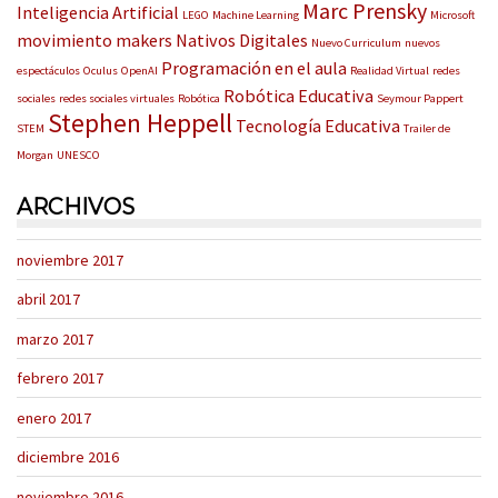
Marc Prensky
Inteligencia Artificial
LEGO
Machine Learning
Microsoft
movimiento makers
Nativos Digitales
Nuevo Curriculum
nuevos
Programación en el aula
espectáculos
Oculus
OpenAI
Realidad Virtual
redes
Robótica Educativa
sociales
redes sociales virtuales
Robótica
Seymour Pappert
Stephen Heppell
Tecnología Educativa
STEM
Trailer de
Morgan
UNESCO
ARCHIVOS
noviembre 2017
abril 2017
marzo 2017
febrero 2017
enero 2017
diciembre 2016
noviembre 2016