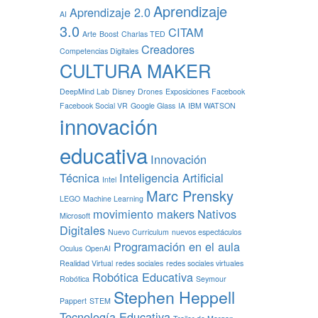
Aprendizaje
Aprendizaje 2.0
AI
3.0
CITAM
Arte
Boost
Charlas TED
Creadores
Competencias Digitales
CULTURA MAKER
DeepMind Lab
Disney
Drones
Exposiciones
Facebook
Facebook Social VR
Google Glass
IA
IBM WATSON
innovación
educativa
Innovación
Técnica
Inteligencia Artificial
Intel
Marc Prensky
LEGO
Machine Learning
movimiento makers
Nativos
Microsoft
Digitales
Nuevo Curriculum
nuevos espectáculos
Programación en el aula
Oculus
OpenAI
Realidad Virtual
redes sociales
redes sociales virtuales
Robótica Educativa
Robótica
Seymour
Stephen Heppell
Pappert
STEM
Tecnología Educativa