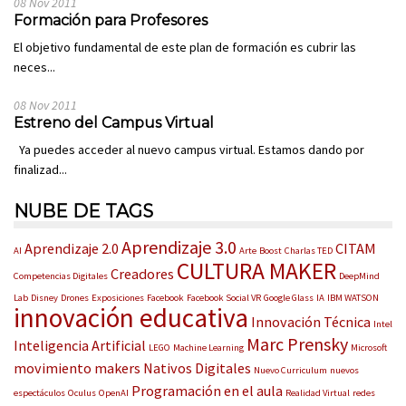
08 Nov 2011
Formación para Profesores
El objetivo fundamental de este plan de formación es cubrir las
neces...
08 Nov 2011
Estreno del Campus Virtual
Ya puedes acceder al nuevo campus virtual. Estamos dando por
finalizad...
NUBE DE TAGS
Aprendizaje 3.0
Aprendizaje 2.0
CITAM
AI
Arte
Boost
Charlas TED
CULTURA MAKER
Creadores
Competencias Digitales
DeepMind
Lab
Disney
Drones
Exposiciones
Facebook
Facebook Social VR
Google Glass
IA
IBM WATSON
innovación educativa
Innovación Técnica
Intel
Marc Prensky
Inteligencia Artificial
LEGO
Machine Learning
Microsoft
movimiento makers
Nativos Digitales
Nuevo Curriculum
nuevos
Programación en el aula
espectáculos
Oculus
OpenAI
Realidad Virtual
redes