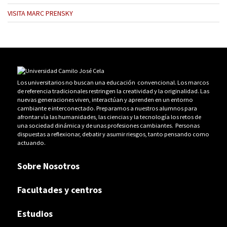
VISITA MARC PRENSKY
Los universitarios no buscan una educación convencional. Los marcos
de referencia tradicionales restringen la creatividad y la originalidad. Las
nuevas generaciones viven, interactúan y aprenden en un entorno
cambiante e interconectado. Preparamos a nuestros alumnos para
afrontar vía las humanidades, las ciencias y la tecnología los retos de
una sociedad dinámica y de unas profesiones cambiantes. Personas
dispuestas a reflexionar, debatir y asumir riesgos, tanto pensando como
actuando.
Sobre Nosotros
Facultades y centros
Estudios