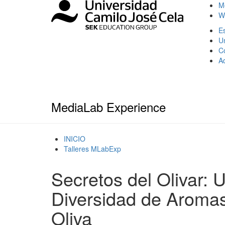
M
W
Es
U
C
A
MediaLab Experience
INICIO
Talleres MLabExp
Secretos del Olivar: 
Diversidad de Aromas
Oliva