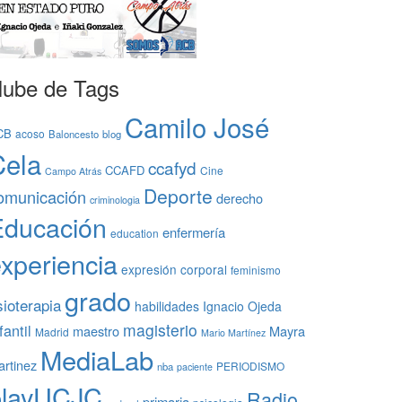
ube de Tags
Camilo José
CB
acoso
Baloncesto
blog
Cela
ccafyd
CCAFD
Cine
Campo Atrás
Deporte
omunicación
derecho
criminologia
Educación
enfermería
education
xperiencia
expresión corporal
feminismo
grado
sioterapia
habilidades
Ignacio Ojeda
magisterio
fantil
maestro
Mayra
Madrid
Mario Martínez
MediaLab
rtinez
PERIODISMO
nba
paciente
playUCJC
Radio
primaria