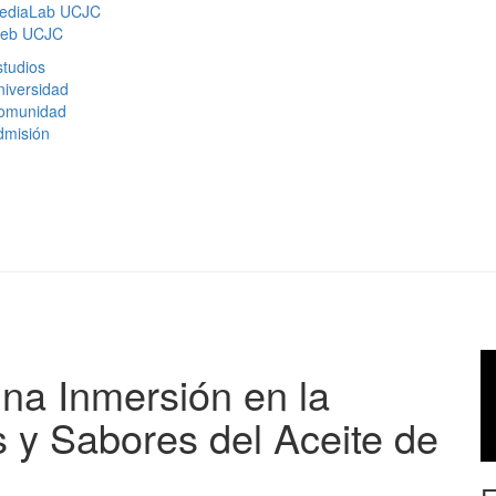
ediaLab UCJC
eb UCJC
tudios
niversidad
omunidad
dmisión
Una Inmersión en la
 y Sabores del Aceite de