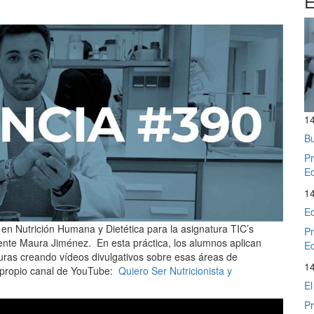
E
1
Bu
Pr
Ed
1
Ed
 en Nutrición Humana y Dietética para la asignatura TIC’s
Pr
cente Maura Jiménez. En esta práctica, los alumnos aplican
Ed
turas creando vídeos divulgativos sobre esas áreas de
1
u propio canal de YouTube:
Quiero Ser Nutricionista y
El
Pr