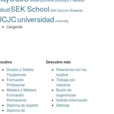
psicologia
podcast
SEK School
alud
Students
SEK Schools
UCJC
universidad
university
Cargando
studios
Descubre más
Grados y Dobles
Relaciones con los
Titulaciones
medios
Formación
Trabaja con
Profesional
nosotros
Másters y Másters
Buzón de
Formación
sugerencias
Permanente
Solicita información
Diploma de experto
Sitemap
Diploma de