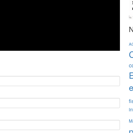
N
A
c
e
fi
in
Ma