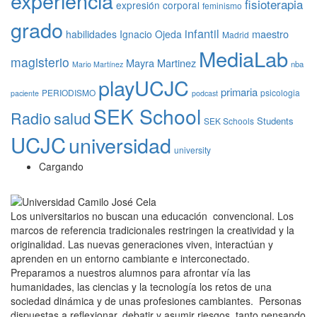
experiencia
fisioterapia
expresión corporal
feminismo
grado
infantil
maestro
habilidades
Ignacio Ojeda
Madrid
MediaLab
magisterio
Mayra Martinez
nba
Mario Martínez
playUCJC
primaria
PERIODISMO
psicologia
paciente
podcast
SEK School
Radio
salud
Students
SEK Schools
UCJC
universidad
university
Cargando
Los universitarios no buscan una educación convencional. Los
marcos de referencia tradicionales restringen la creatividad y la
originalidad. Las nuevas generaciones viven, interactúan y
aprenden en un entorno cambiante e interconectado.
Preparamos a nuestros alumnos para afrontar vía las
humanidades, las ciencias y la tecnología los retos de una
sociedad dinámica y de unas profesiones cambiantes. Personas
dispuestas a reflexionar, debatir y asumir riesgos, tanto pensando