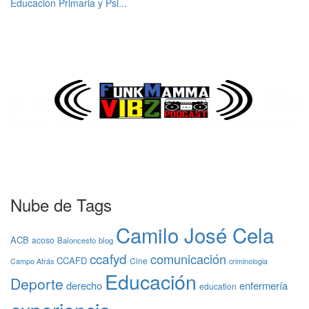
Educación Primaria y Psi...
Nube de Tags
Camilo José Cela
ACB
acoso
Baloncesto
blog
ccafyd
comunicación
CCAFD
Cine
Campo Atrás
criminologia
Educación
Deporte
derecho
enfermería
education