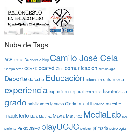
Nube de Tags
Camilo José Cela
ACB
acoso
Baloncesto
blog
ccafyd
comunicación
CCAFD
Cine
Campo Atrás
criminologia
Educación
Deporte
derecho
enfermería
education
experiencia
fisioterapia
expresión corporal
feminismo
grado
infantil
maestro
habilidades
Ignacio Ojeda
Madrid
MediaLab
magisterio
Mayra Martinez
nba
Mario Martínez
playUCJC
primaria
PERIODISMO
psicologia
paciente
podcast