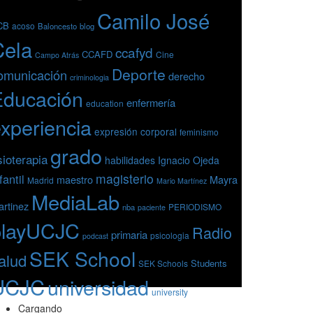
Camilo José
CB
acoso
Baloncesto
blog
Cela
ccafyd
CCAFD
Cine
Campo Atrás
Deporte
omunicación
derecho
criminologia
Educación
enfermería
education
xperiencia
expresión corporal
feminismo
grado
sioterapia
habilidades
Ignacio Ojeda
magisterio
fantil
maestro
Mayra
Madrid
Mario Martínez
MediaLab
rtinez
PERIODISMO
nba
paciente
playUCJC
Radio
primaria
psicologia
podcast
SEK School
alud
Students
SEK Schools
UCJC
universidad
university
Cargando