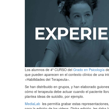
Los alumnos de 4º CURSO del
Grado en Psicología
de
que pueden aparecen en el contexto clínico de una int
«Habilidades del Terapeuta».
Se han distribuido en grupos, y han elaborado guiones 
cómo el terapeuta debe actuar cuando el paciente llora
plantea ideas de suicidio, por ejemplo.
MediaLab
les permitía grabar estas representaciones, 
para la edición de los videos. Dicha edición, les daba 