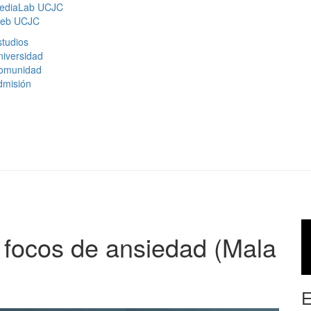
ediaLab UCJC
eb UCJC
tudios
niversidad
omunidad
dmisión
 focos de ansiedad (Mala
E