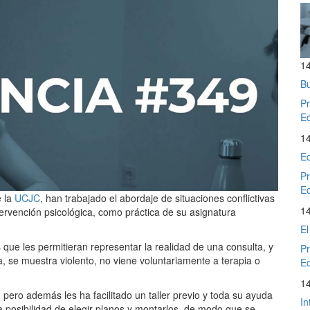
1
Bu
Pr
Ed
1
Ed
Pr
Ed
 la
UCJC
, han trabajado el abordaje de situaciones conflictivas
1
ervención psicológica, como práctica de su asignatura
El
que les permitieran representar la realidad de una consulta, y
Pr
, se muestra violento, no viene voluntariamente a terapia o
Ed
1
pero además les ha facilitado un taller previo y toda su ayuda
In
la posibilidad de elegir planos y montarlos, de modo que se