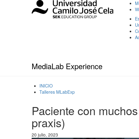
M
W
Es
U
C
A
MediaLab Experience
INICIO
Talleres MLabExp
Paciente con muchos
praxis)
20 julio, 2023