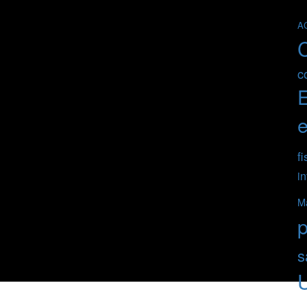
A
c
e
fi
in
Ma
s