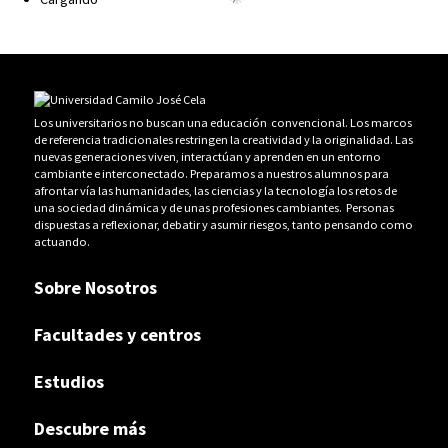
Los universitarios no buscan una educación convencional. Los marcos
de referencia tradicionales restringen la creatividad y la originalidad. Las
nuevas generaciones viven, interactúan y aprenden en un entorno
cambiante e interconectado. Preparamos a nuestros alumnos para
afrontar vía las humanidades, las ciencias y la tecnología los retos de
una sociedad dinámica y de unas profesiones cambiantes. Personas
dispuestas a reflexionar, debatir y asumir riesgos, tanto pensando como
actuando.
Sobre Nosotros
Facultades y centros
Estudios
Descubre más