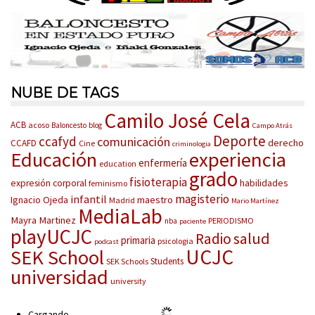
NUBE DE TAGS
Camilo José Cela
ACB
acoso
Baloncesto
blog
Campo Atrás
Deporte
ccafyd
comunicación
derecho
CCAFD
Cine
criminologia
Educación
experiencia
enfermería
education
grado
fisioterapia
habilidades
expresión corporal
feminismo
magisterio
infantil
Ignacio Ojeda
maestro
Madrid
Mario Martínez
MediaLab
Mayra Martinez
PERIODISMO
nba
paciente
playUCJC
salud
Radio
primaria
psicologia
podcast
UCJC
SEK School
Students
SEK Schools
universidad
university
Cargando