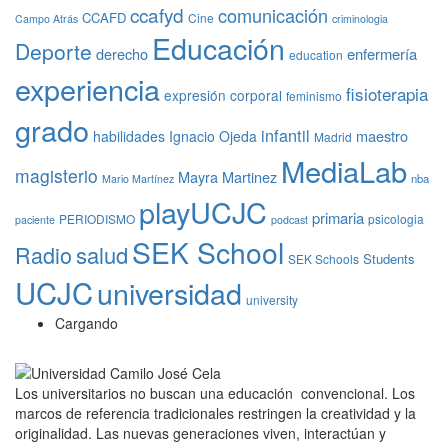
ccafyd
comunicación
CCAFD
Cine
Campo Atrás
criminologia
Educación
Deporte
derecho
enfermería
education
experiencia
fisioterapia
expresión corporal
feminismo
grado
infantil
maestro
habilidades
Ignacio Ojeda
Madrid
MediaLab
magisterio
Mayra Martinez
nba
Mario Martínez
playUCJC
primaria
PERIODISMO
psicologia
paciente
podcast
SEK School
Radio
salud
Students
SEK Schools
UCJC
universidad
university
Cargando
Los universitarios no buscan una educación convencional. Los
marcos de referencia tradicionales restringen la creatividad y la
originalidad. Las nuevas generaciones viven, interactúan y