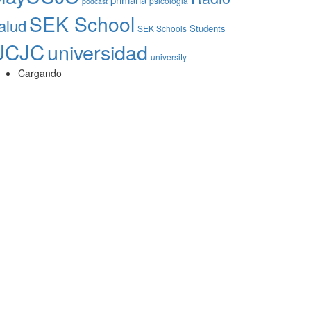
psicologia
podcast
SEK School
alud
Students
SEK Schools
UCJC
universidad
university
Cargando