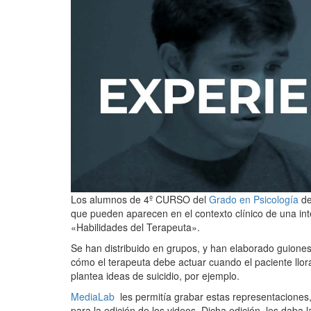
Los alumnos de 4º CURSO del
Grado en Psicología
de
que pueden aparecen en el contexto clínico de una int
«Habilidades del Terapeuta».
Se han distribuido en grupos, y han elaborado guiones 
cómo el terapeuta debe actuar cuando el paciente llora
plantea ideas de suicidio, por ejemplo.
MediaLab
les permitía grabar estas representaciones, 
para la edición de los videos. Dicha edición, les daba 