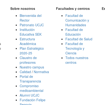
Sobre nosotros
Facultades y centros
E
Bienvenida del
Facultad de
Rector
Comunicación y
Patronato UCJC
Humanidades
Institución
Facultad de
Educativa SEK
Educación
Estructura
Facultad de Salud
s
Académica
Facultad de
o
Plan Estratégico
Tecnología y
2020-25
Ciencia
Claustro de
Todos nuestros
profesores
centros
Nuestro campus
Calidad
/
Normativa
Portal de
Transparencia
Compromiso
medioambiental
Alumni UCJC
Fundación Felipe
Segovia