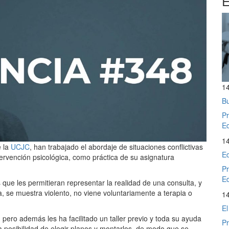
E
1
Bu
Pr
Ed
1
 la
UCJC
, han trabajado el abordaje de situaciones conflictivas
Ed
ervención psicológica, como práctica de su asignatura
Pr
Ed
que les permitieran representar la realidad de una consulta, y
, se muestra violento, no viene voluntariamente a terapia o
1
El
pero además les ha facilitado un taller previo y toda su ayuda
Pr
la posibilidad de elegir planos y montarlos, de modo que se