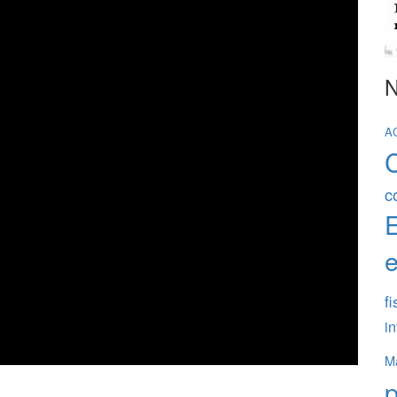
N
A
c
e
fi
in
Ma