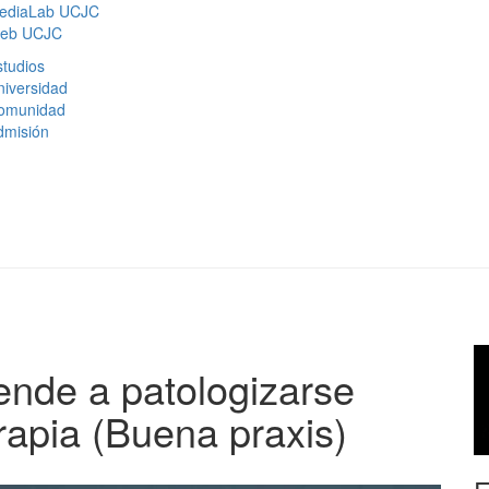
ediaLab UCJC
eb UCJC
tudios
niversidad
omunidad
dmisión
ende a patologizarse
erapia (Buena praxis)