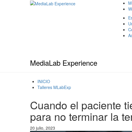
M
W
Es
U
C
A
MediaLab Experience
INICIO
Talleres MLabExp
Cuando el paciente ti
para no terminar la t
20 julio, 2023