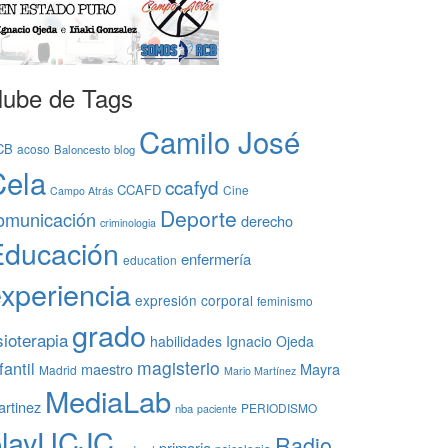
ube de Tags
Camilo José
CB
acoso
Baloncesto
blog
Cela
ccafyd
CCAFD
Cine
Campo Atrás
Deporte
omunicación
derecho
criminologia
Educación
enfermería
education
xperiencia
expresión corporal
feminismo
grado
sioterapia
habilidades
Ignacio Ojeda
magisterio
fantil
maestro
Mayra
Madrid
Mario Martínez
MediaLab
rtinez
PERIODISMO
nba
paciente
playUCJC
Radio
primaria