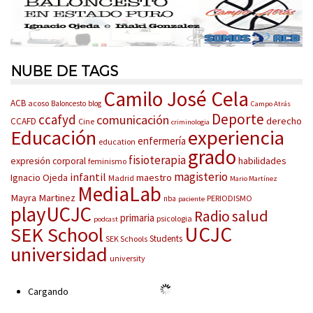
NUBE DE TAGS
Camilo José Cela
ACB
acoso
Baloncesto
blog
Campo Atrás
Deporte
ccafyd
comunicación
derecho
CCAFD
Cine
criminologia
Educación
experiencia
enfermería
education
grado
fisioterapia
habilidades
expresión corporal
feminismo
magisterio
infantil
Ignacio Ojeda
maestro
Madrid
Mario Martínez
MediaLab
Mayra Martinez
PERIODISMO
nba
paciente
playUCJC
salud
Radio
primaria
psicologia
podcast
UCJC
SEK School
Students
SEK Schools
universidad
university
Cargando