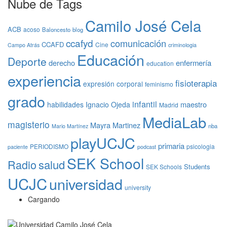
Nube de Tags
Camilo José Cela
ACB
acoso
Baloncesto
blog
ccafyd
comunicación
CCAFD
Cine
Campo Atrás
criminologia
Educación
Deporte
derecho
enfermería
education
experiencia
fisioterapia
expresión corporal
feminismo
grado
infantil
maestro
habilidades
Ignacio Ojeda
Madrid
MediaLab
magisterio
Mayra Martinez
nba
Mario Martínez
playUCJC
primaria
PERIODISMO
psicologia
paciente
podcast
SEK School
Radio
salud
Students
SEK Schools
UCJC
universidad
university
Cargando