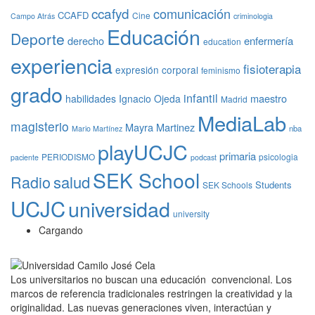
ccafyd
comunicación
CCAFD
Cine
Campo Atrás
criminologia
Educación
Deporte
derecho
enfermería
education
experiencia
fisioterapia
expresión corporal
feminismo
grado
infantil
maestro
habilidades
Ignacio Ojeda
Madrid
MediaLab
magisterio
Mayra Martinez
nba
Mario Martínez
playUCJC
primaria
PERIODISMO
psicologia
paciente
podcast
SEK School
Radio
salud
Students
SEK Schools
UCJC
universidad
university
Cargando
Los universitarios no buscan una educación convencional. Los
marcos de referencia tradicionales restringen la creatividad y la
originalidad. Las nuevas generaciones viven, interactúan y