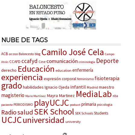
NUBE DE TAGS
Camilo José Cela
ACB
acoso
Baloncesto
blog
Campo
Deporte
ccafyd
comunicación
CCAFD
Cine
Atrás
criminologia
Educación
enfermería
derecho
education
experiencia
fisioterapia
expresión corporal
feminismo
grado
infantil
habilidades
Ignacio Ojeda
maestro
Madrid
MediaLab
magisterio
Mayra Martinez
nba
Mario Martínez
playUCJC
primaria
PERIODISMO
psicologia
paciente
podcast
SEK School
salud
Radio
Students
SEK Schools
UCJC
universidad
university