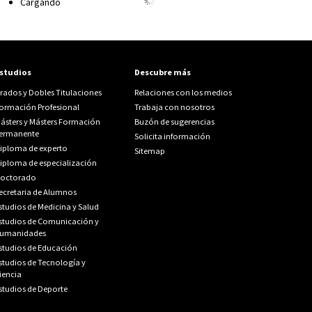
Cargando
studios
Descubre más
rados y Dobles Titulaciones
Relaciones con los medios
ormación Profesional
Trabaja con nosotros
ásters y Másters Formación
Buzón de sugerencias
ermanente
Solicita información
iploma de experto
Sitemap
iploma de especialización
octorado
ecretaria de Alumnos
studios de Medicina y Salud
studios de Comunicación y
umanidades
studios de Educación
studios de Tecnología y
iencia
studios de Deporte