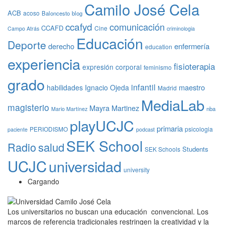
Camilo José Cela
ACB
acoso
Baloncesto
blog
ccafyd
comunicación
CCAFD
Cine
Campo Atrás
criminologia
Educación
Deporte
derecho
enfermería
education
experiencia
fisioterapia
expresión corporal
feminismo
grado
infantil
maestro
habilidades
Ignacio Ojeda
Madrid
MediaLab
magisterio
Mayra Martinez
nba
Mario Martínez
playUCJC
primaria
PERIODISMO
psicologia
paciente
podcast
SEK School
Radio
salud
Students
SEK Schools
UCJC
universidad
university
Cargando
Los universitarios no buscan una educación convencional. Los
marcos de referencia tradicionales restringen la creatividad y la