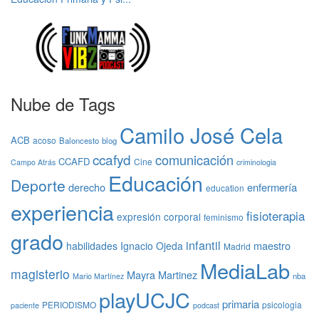
Nube de Tags
Camilo José Cela
ACB
acoso
Baloncesto
blog
ccafyd
comunicación
CCAFD
Cine
Campo Atrás
criminologia
Educación
Deporte
derecho
enfermería
education
experiencia
fisioterapia
expresión corporal
feminismo
grado
infantil
maestro
habilidades
Ignacio Ojeda
Madrid
MediaLab
magisterio
Mayra Martinez
nba
Mario Martínez
playUCJC
primaria
PERIODISMO
psicologia
paciente
podcast