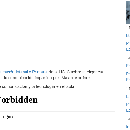
1
Bu
Pr
Ed
1
Ed
cación Infantil y Primaria
de la UCJC sobre inteligencia
Pr
s de comunicación impartida por: Mayra Martínez
Ed
 comunicación y la tecnología en el aula.
1
El
Pr
Ed
1
In