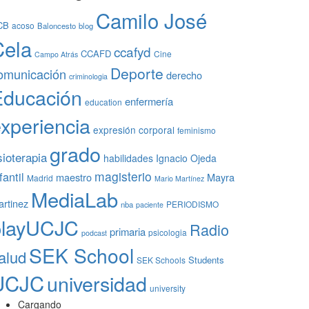
Camilo José
CB
acoso
Baloncesto
blog
Cela
ccafyd
CCAFD
Cine
Campo Atrás
Deporte
omunicación
derecho
criminologia
Educación
enfermería
education
xperiencia
expresión corporal
feminismo
grado
sioterapia
habilidades
Ignacio Ojeda
magisterio
fantil
maestro
Mayra
Madrid
Mario Martínez
MediaLab
rtinez
PERIODISMO
nba
paciente
playUCJC
Radio
primaria
psicologia
podcast
SEK School
alud
Students
SEK Schools
UCJC
universidad
university
Cargando