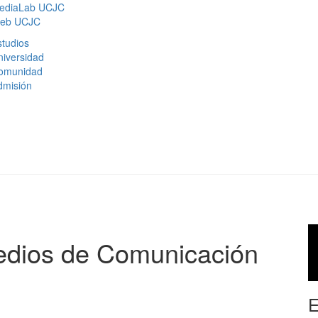
ediaLab UCJC
eb UCJC
tudios
niversidad
omunidad
dmisión
edios de Comunicación
E