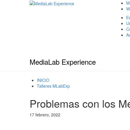
M
W
Es
U
C
A
MediaLab Experience
INICIO
Talleres MLabExp
Problemas con los M
17 febrero, 2022