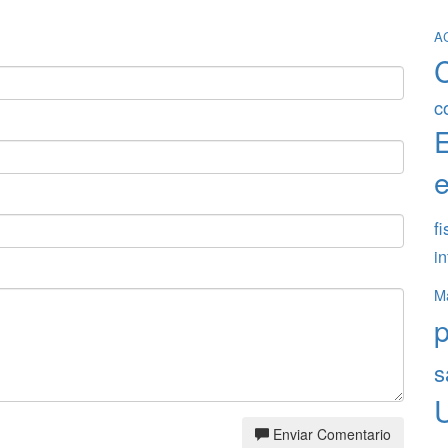
A
c
e
fi
in
Ma
s
Enviar Comentario