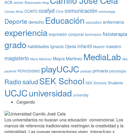
ACB
acoso
Baloncesto
blog
ccafyd
comunicación
CCAFD
Cine
Campo Atrás
criminologia
Educación
Deporte
derecho
enfermería
education
experiencia
fisioterapia
expresión corporal
feminismo
grado
infantil
maestro
habilidades
Ignacio Ojeda
Madrid
MediaLab
magisterio
Mayra Martinez
nba
Mario Martínez
playUCJC
primaria
PERIODISMO
psicologia
paciente
podcast
SEK School
Radio
salud
Students
SEK Schools
UCJC
universidad
university
Cargando
Los universitarios no buscan una educación convencional. Los
marcos de referencia tradicionales restringen la creatividad y la
originalidad. Las nuevas generaciones viven, interactúan y