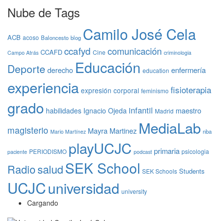
Nube de Tags
Camilo José Cela
ACB
acoso
Baloncesto
blog
ccafyd
comunicación
CCAFD
Cine
Campo Atrás
criminologia
Educación
Deporte
derecho
enfermería
education
experiencia
fisioterapia
expresión corporal
feminismo
grado
infantil
maestro
habilidades
Ignacio Ojeda
Madrid
MediaLab
magisterio
Mayra Martinez
nba
Mario Martínez
playUCJC
primaria
PERIODISMO
psicologia
paciente
podcast
SEK School
Radio
salud
Students
SEK Schools
UCJC
universidad
university
Cargando