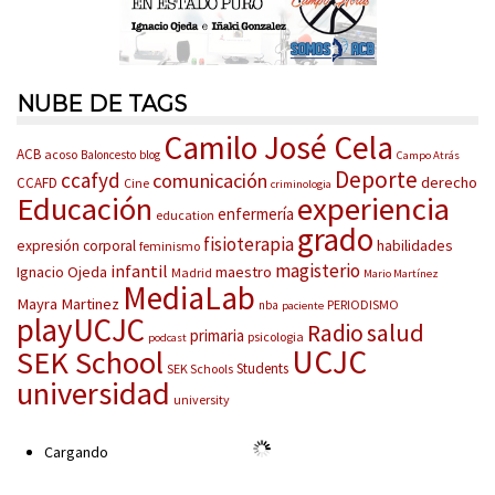
NUBE DE TAGS
Camilo José Cela
ACB
acoso
Baloncesto
blog
Campo Atrás
Deporte
ccafyd
comunicación
derecho
CCAFD
Cine
criminologia
Educación
experiencia
enfermería
education
grado
fisioterapia
habilidades
expresión corporal
feminismo
magisterio
infantil
Ignacio Ojeda
maestro
Madrid
Mario Martínez
MediaLab
Mayra Martinez
PERIODISMO
nba
paciente
playUCJC
salud
Radio
primaria
psicologia
podcast
UCJC
SEK School
Students
SEK Schools
universidad
university
Cargando