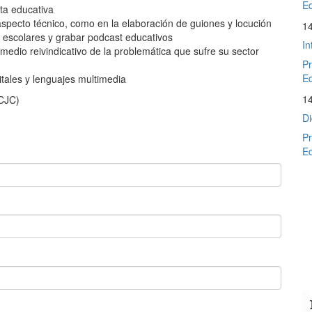
Ed
ta educativa
aspecto técnico, como en la elaboración de guiones y locución
1
s escolares y grabar podcast educativos
In
 medio reivindicativo de la problemática que sufre su sector
Pr
Ed
tales y lenguajes multimedia
1
CJC)
Di
Pr
Ed