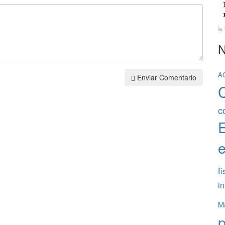
N
A
Enviar Comentario
c
e
fi
in
Ma