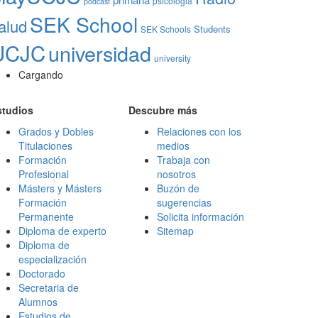
psicologia
podcast
SEK School
alud
Students
SEK Schools
UCJC
universidad
university
Cargando
studios
Descubre más
Grados y Dobles
Relaciones con los
Titulaciones
medios
Formación
Trabaja con
Profesional
nosotros
Másters y Másters
Buzón de
Formación
sugerencias
Permanente
Solicita información
Diploma de experto
Sitemap
Diploma de
especialización
Doctorado
Secretaria de
Alumnos
Estudios de