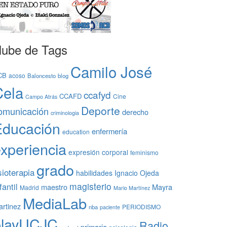
ube de Tags
Camilo José
CB
acoso
Baloncesto
blog
Cela
ccafyd
CCAFD
Cine
Campo Atrás
Deporte
omunicación
derecho
criminologia
Educación
enfermería
education
xperiencia
expresión corporal
feminismo
grado
sioterapia
habilidades
Ignacio Ojeda
magisterio
fantil
maestro
Mayra
Madrid
Mario Martínez
MediaLab
rtinez
PERIODISMO
nba
paciente
playUCJC
Radio
primaria