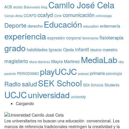
Camilo José Cela
ACB
acoso
Baloncesto
blog
ccafyd
comunicación
CCAFD
Cine
Campo Atrás
criminologia
Educación
Deporte
derecho
enfermería
education
experiencia
fisioterapia
expresión corporal
feminismo
grado
infantil
maestro
habilidades
Ignacio Ojeda
Madrid
MediaLab
magisterio
Mayra Martinez
nba
Mario Martínez
playUCJC
primaria
PERIODISMO
psicologia
paciente
podcast
SEK School
Radio
salud
Students
SEK Schools
UCJC
universidad
university
Cargando
Los universitarios no buscan una educación convencional. Los
marcos de referencia tradicionales restringen la creatividad y la