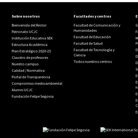
Sobre nosotros
Facultades y centros
E
Bienvenida del Rector
Facultad de Comunicación y
G
Humanidades
Patronato UCJC
F
Facultad de Educación
Institución Educativa SEK
M
Facultad de Salud
P
Estructura Académica
Facultad de Tecnología y
D
Plan Estratégico 2020-25
Ciencia
D
Claustro de profesores
Todos nuestros centros
D
Nuestro campus
S
Calidad
/
Normativa
E
Portal de Transparencia
E
Compromiso medioambiental
h
Alumni UCJC
E
Fundación Felipe Segovia
E
C
E