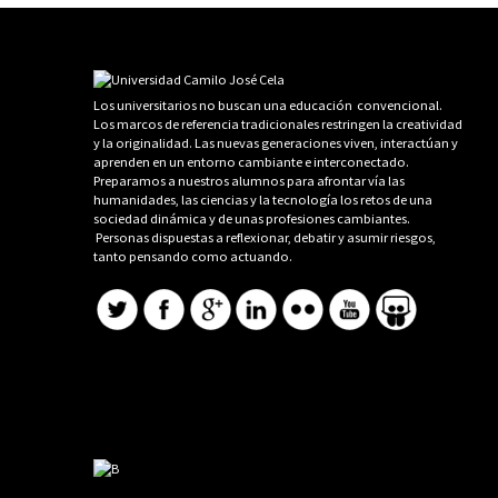
Los universitarios no buscan una educación convencional.
Los marcos de referencia tradicionales restringen la creatividad
y la originalidad. Las nuevas generaciones viven, interactúan y
aprenden en un entorno cambiante e interconectado.
Preparamos a nuestros alumnos para afrontar vía las
humanidades, las ciencias y la tecnología los retos de una
sociedad dinámica y de unas profesiones cambiantes.
Personas dispuestas a reflexionar, debatir y asumir riesgos,
tanto pensando como actuando.