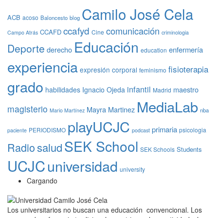
Camilo José Cela
ACB
acoso
Baloncesto
blog
ccafyd
comunicación
CCAFD
Cine
Campo Atrás
criminologia
Educación
Deporte
derecho
enfermería
education
experiencia
fisioterapia
expresión corporal
feminismo
grado
infantil
maestro
habilidades
Ignacio Ojeda
Madrid
MediaLab
magisterio
Mayra Martinez
nba
Mario Martínez
playUCJC
primaria
PERIODISMO
psicologia
paciente
podcast
SEK School
Radio
salud
Students
SEK Schools
UCJC
universidad
university
Cargando
Los universitarios no buscan una educación convencional. Los