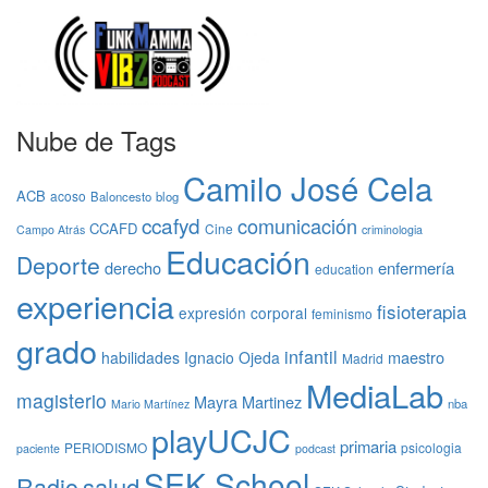
Nube de Tags
Camilo José Cela
ACB
acoso
Baloncesto
blog
ccafyd
comunicación
CCAFD
Cine
Campo Atrás
criminologia
Educación
Deporte
derecho
enfermería
education
experiencia
fisioterapia
expresión corporal
feminismo
grado
infantil
maestro
habilidades
Ignacio Ojeda
Madrid
MediaLab
magisterio
Mayra Martinez
nba
Mario Martínez
playUCJC
primaria
PERIODISMO
psicologia
paciente
podcast
SEK School
Radio
salud