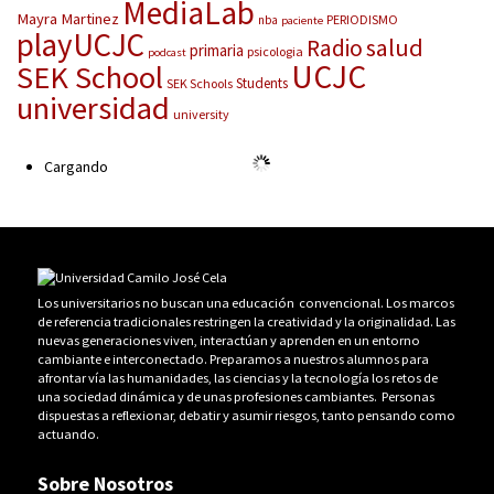
MediaLab
Mayra Martinez
PERIODISMO
nba
paciente
playUCJC
salud
Radio
primaria
psicologia
podcast
UCJC
SEK School
Students
SEK Schools
universidad
university
Cargando
Los universitarios no buscan una educación convencional. Los marcos
de referencia tradicionales restringen la creatividad y la originalidad. Las
nuevas generaciones viven, interactúan y aprenden en un entorno
cambiante e interconectado. Preparamos a nuestros alumnos para
afrontar vía las humanidades, las ciencias y la tecnología los retos de
una sociedad dinámica y de unas profesiones cambiantes. Personas
dispuestas a reflexionar, debatir y asumir riesgos, tanto pensando como
actuando.
Sobre Nosotros