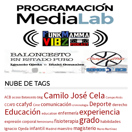
NUBE DE TAGS
Camilo José Cela
ACB
acoso
Baloncesto
blog
Campo Atrás
Deporte
ccafyd
comunicación
derecho
CCAFD
Cine
criminologia
Educación
experiencia
enfermería
education
grado
fisioterapia
habilidades
expresión corporal
feminismo
magisterio
infantil
Ignacio Ojeda
maestro
Madrid
Mario Martínez