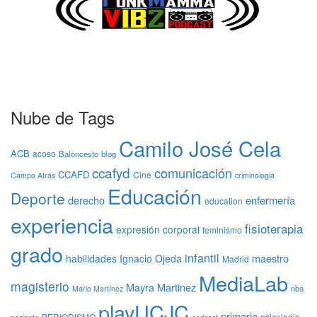
Nube de Tags
Camilo José Cela
ACB
acoso
Baloncesto
blog
ccafyd
comunicación
CCAFD
Cine
Campo Atrás
criminologia
Educación
Deporte
derecho
enfermería
education
experiencia
fisioterapia
expresión corporal
feminismo
grado
infantil
maestro
habilidades
Ignacio Ojeda
Madrid
MediaLab
magisterio
Mayra Martinez
nba
Mario Martínez
playUCJC
primaria
PERIODISMO
psicologia