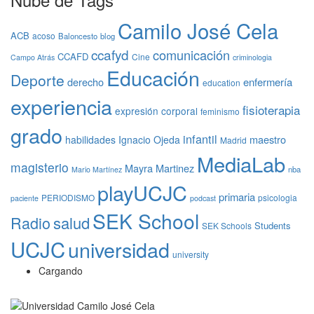
Camilo José Cela
ACB
acoso
Baloncesto
blog
ccafyd
comunicación
CCAFD
Cine
Campo Atrás
criminologia
Educación
Deporte
derecho
enfermería
education
experiencia
fisioterapia
expresión corporal
feminismo
grado
infantil
maestro
habilidades
Ignacio Ojeda
Madrid
MediaLab
magisterio
Mayra Martinez
nba
Mario Martínez
playUCJC
primaria
PERIODISMO
psicologia
paciente
podcast
SEK School
Radio
salud
Students
SEK Schools
UCJC
universidad
university
Cargando