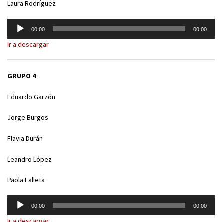
Laura Rodríguez
Reproductor
00:00
00:00
de
Ir a descargar
audio
GRUPO 4
Eduardo Garzón
Jorge Burgos
Flavia Durán
Leandro López
Paola Falleta
Reproductor
00:00
00:00
de
Ir a descargar
audio