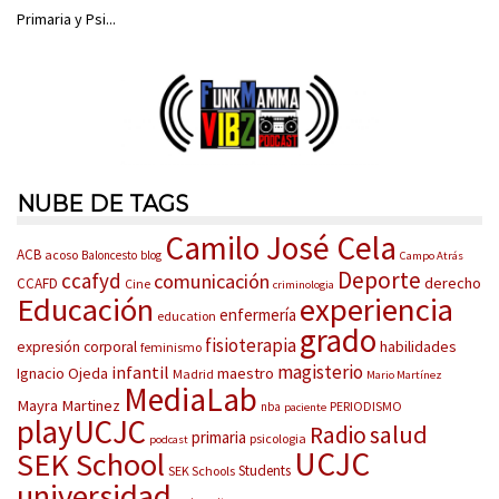
Primaria y Psi...
NUBE DE TAGS
Camilo José Cela
ACB
acoso
Baloncesto
blog
Campo Atrás
Deporte
ccafyd
comunicación
derecho
CCAFD
Cine
criminologia
Educación
experiencia
enfermería
education
grado
fisioterapia
habilidades
expresión corporal
feminismo
magisterio
infantil
Ignacio Ojeda
maestro
Madrid
Mario Martínez
MediaLab
Mayra Martinez
PERIODISMO
nba
paciente
playUCJC
salud
Radio
primaria
psicologia
podcast
UCJC
SEK School
Students
SEK Schools
universidad