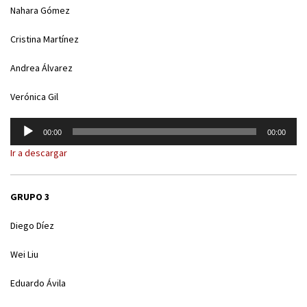
Nahara Gómez
Cristina Martínez
Andrea Álvarez
Verónica Gil
Reproductor
00:00
00:00
de
Ir a descargar
audio
GRUPO 3
Diego Díez
Wei Liu
Eduardo Ávila