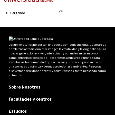
university
Cargando
Los universitarios no buscan una educación convencional. Los marcos
de referencia tradicionales restringen la creatividad y la originalidad. Las
nuevas generaciones viven, interactúan y aprenden en un entorno
cambiante e interconectado. Preparamos a nuestros alumnos para
afrontar vía las humanidades, las ciencias y la tecnología los retos de
una sociedad dinámica y de unas profesiones cambiantes. Personas
dispuestas a reflexionar, debatir y asumir riesgos, tanto pensando como
actuando.
Sobre Nosotros
Facultades y centros
Estudios