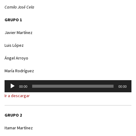
Camilo José Cela
GRUPO 1
Javier Martínez
Luis López
Ángel Arroyo
María Rodríguez
Reproductor
00:00
00:00
de
Ir a descargar
audio
GRUPO 2
Itamar Martínez