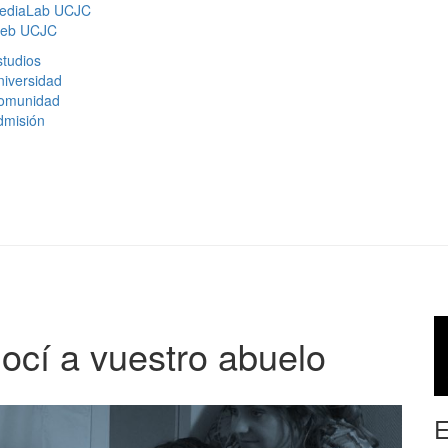
ediaLab UCJC
eb UCJC
tudios
niversidad
omunidad
dmisión
cí a vuestro abuelo
E