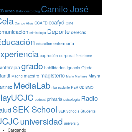
Camilo José
CB
acoso
Baloncesto
blog
Cela
ccafyd
CCAFD
Cine
Campo Atrás
Deporte
omunicación
derecho
criminologia
Educación
enfermería
education
xperiencia
expresión corporal
feminismo
grado
sioterapia
habilidades
Ignacio Ojeda
magisterio
fantil
maestro
Mayra
Madrid
Mario Martínez
MediaLab
rtinez
PERIODISMO
nba
paciente
playUCJC
Radio
primaria
psicologia
podcast
SEK School
alud
Students
SEK Schools
UCJC
universidad
university
Cargando