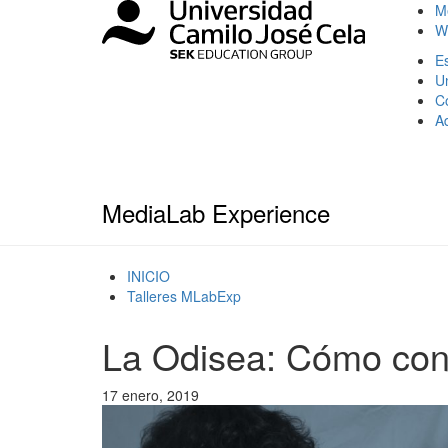
M
W
Es
U
C
A
MediaLab Experience
INICIO
Talleres MLabExp
La Odisea: Cómo cono
17 enero, 2019