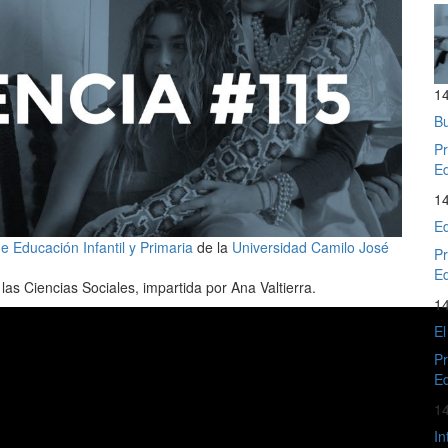
1
Bu
Pr
Ed
1
Ed
 Educación Infantil y Primaria
de la
Universidad Camilo José
Pr
Ed
las Ciencias Sociales, impartida por Ana Valtierra.
1
El
Pr
Ed
1
In