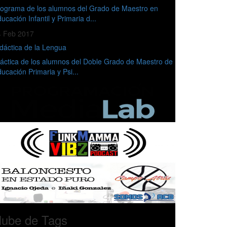
ograma de los alumnos del Grado de Maestro en
ucación Infantil y Primaria d...
4 Feb 2017
dáctica de la Lengua
áctica de los alumnos del Doble Grado de Maestro de
ucación Primaria y Psi...
ube de Tags