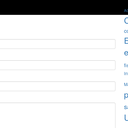
A
c
e
fi
in
Ma
s