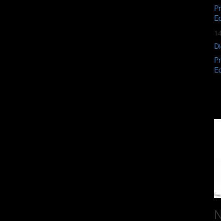
Pr
Ed
1
Di
Pr
Ed
N