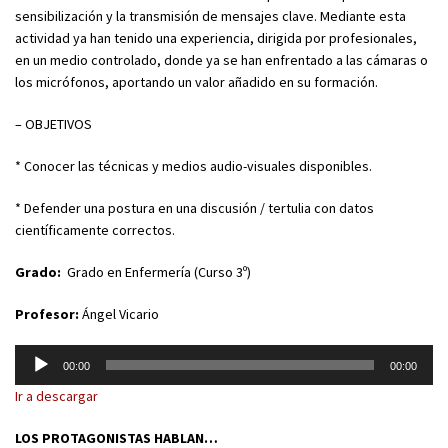
sensibilización y la transmisión de mensajes clave. Mediante esta
actividad ya han tenido una experiencia, dirigida por profesionales,
en un medio controlado, donde ya se han enfrentado a las cámaras o
los micrófonos, aportando un valor añadido en su formación.
– OBJETIVOS
* Conocer las técnicas y medios audio-visuales disponibles.
* Defender una postura en una discusión / tertulia con datos
científicamente correctos.
Grado:
Grado en Enfermería (Curso 3º)
Profesor:
Ángel Vicario
Reproductor
00:00
00:00
de
Ir a descargar
audio
LOS PROTAGONISTAS HABLAN…