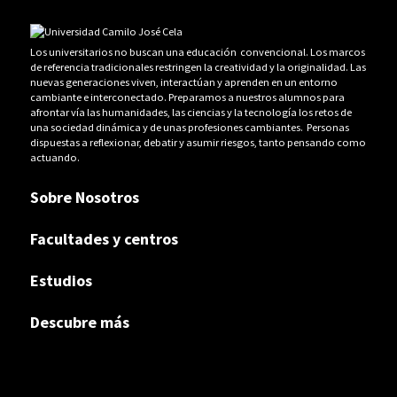
Los universitarios no buscan una educación convencional. Los marcos
de referencia tradicionales restringen la creatividad y la originalidad. Las
nuevas generaciones viven, interactúan y aprenden en un entorno
cambiante e interconectado. Preparamos a nuestros alumnos para
afrontar vía las humanidades, las ciencias y la tecnología los retos de
una sociedad dinámica y de unas profesiones cambiantes. Personas
dispuestas a reflexionar, debatir y asumir riesgos, tanto pensando como
actuando.
Sobre Nosotros
Facultades y centros
Estudios
Descubre más