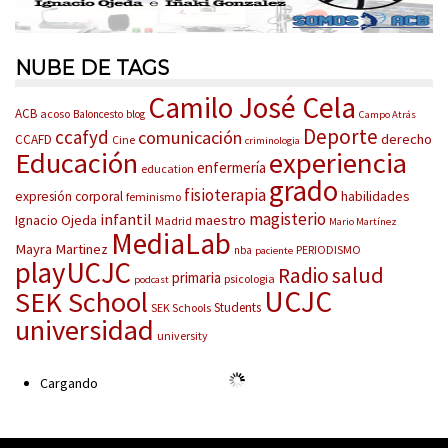
NUBE DE TAGS
Camilo José Cela
ACB
acoso
Baloncesto
blog
Campo Atrás
Deporte
ccafyd
comunicación
derecho
CCAFD
Cine
criminologia
Educación
experiencia
enfermería
education
grado
fisioterapia
habilidades
expresión corporal
feminismo
magisterio
infantil
Ignacio Ojeda
maestro
Madrid
Mario Martínez
MediaLab
Mayra Martinez
PERIODISMO
nba
paciente
playUCJC
salud
Radio
primaria
psicologia
podcast
UCJC
SEK School
Students
SEK Schools
universidad
university
Cargando