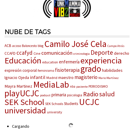
NUBE DE TAGS
Camilo José Cela
ACB
acoso
Baloncesto
blog
Campo Atrás
Deporte
ccafyd
comunicación
derecho
CCAFD
Cine
criminologia
Educación
experiencia
enfermería
education
grado
fisioterapia
habilidades
expresión corporal
feminismo
magisterio
infantil
Ignacio Ojeda
maestro
Madrid
Mario Martínez
MediaLab
Mayra Martinez
PERIODISMO
nba
paciente
playUCJC
salud
Radio
primaria
psicologia
podcast
UCJC
SEK School
Students
SEK Schools
universidad
university
Cargando