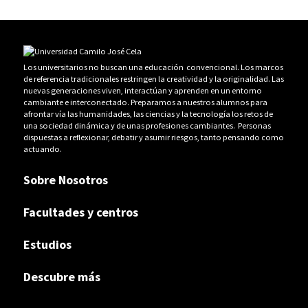
Los universitarios no buscan una educación convencional. Los marcos
de referencia tradicionales restringen la creatividad y la originalidad. Las
nuevas generaciones viven, interactúan y aprenden en un entorno
cambiante e interconectado. Preparamos a nuestros alumnos para
afrontar vía las humanidades, las ciencias y la tecnología los retos de
una sociedad dinámica y de unas profesiones cambiantes. Personas
dispuestas a reflexionar, debatir y asumir riesgos, tanto pensando como
actuando.
Sobre Nosotros
Facultades y centros
Estudios
Descubre más