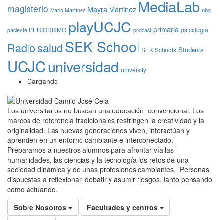
MediaLab
magisterio
Mayra Martinez
nba
Mario Martínez
playUCJC
primaria
PERIODISMO
psicologia
paciente
podcast
SEK School
Radio
salud
Students
SEK Schools
UCJC
universidad
university
Cargando
Los universitarios no buscan una educación convencional. Los
marcos de referencia tradicionales restringen la creatividad y la
originalidad. Las nuevas generaciones viven, interactúan y
aprenden en un entorno cambiante e interconectado.
Preparamos a nuestros alumnos para afrontar vía las
humanidades, las ciencias y la tecnología los retos de una
sociedad dinámica y de unas profesiones cambiantes. Personas
dispuestas a reflexionar, debatir y asumir riesgos, tanto pensando
como actuando.
Sobre Nosotros
Facultades y centros