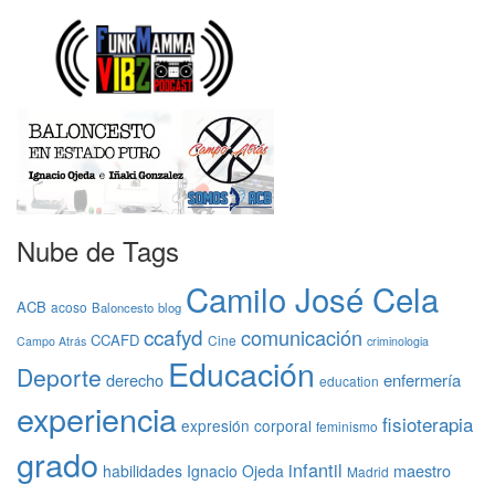
Nube de Tags
Camilo José Cela
ACB
acoso
Baloncesto
blog
ccafyd
comunicación
CCAFD
Cine
Campo Atrás
criminologia
Educación
Deporte
derecho
enfermería
education
experiencia
fisioterapia
expresión corporal
feminismo
grado
infantil
maestro
habilidades
Ignacio Ojeda
Madrid