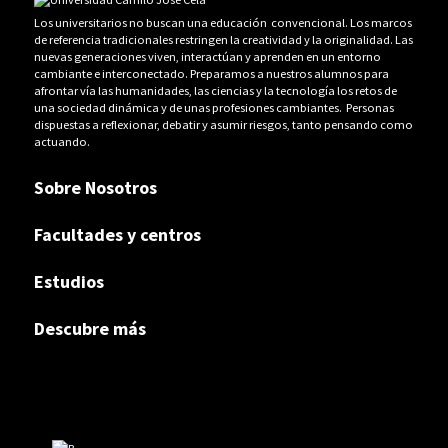
Los universitarios no buscan una educación convencional. Los marcos
de referencia tradicionales restringen la creatividad y la originalidad. Las
nuevas generaciones viven, interactúan y aprenden en un entorno
cambiante e interconectado. Preparamos a nuestros alumnos para
afrontar vía las humanidades, las ciencias y la tecnología los retos de
una sociedad dinámica y de unas profesiones cambiantes. Personas
dispuestas a reflexionar, debatir y asumir riesgos, tanto pensando como
actuando.
Sobre Nosotros
Facultades y centros
Estudios
Descubre más