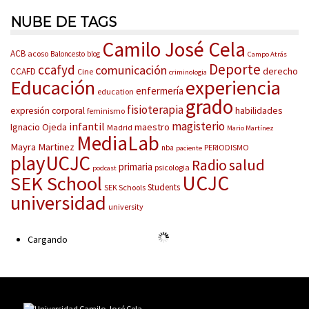
NUBE DE TAGS
Camilo José Cela
ACB
acoso
Baloncesto
blog
Campo Atrás
Deporte
ccafyd
comunicación
derecho
CCAFD
Cine
criminologia
Educación
experiencia
enfermería
education
grado
fisioterapia
habilidades
expresión corporal
feminismo
magisterio
infantil
Ignacio Ojeda
maestro
Madrid
Mario Martínez
MediaLab
Mayra Martinez
PERIODISMO
nba
paciente
playUCJC
salud
Radio
primaria
psicologia
podcast
UCJC
SEK School
Students
SEK Schools
universidad
university
Cargando