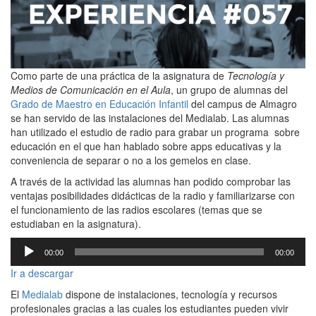
Como parte de una práctica de la asignatura de
Tecnología y
Medios de Comunicación en el Aula
, un grupo de alumnas del
Grado de Maestro en Educación Infantil
del campus de Almagro
se han servido de las instalaciones del Medialab. Las alumnas
han utilizado el estudio de radio para grabar un programa sobre
educación en el que han hablado sobre apps educativas y la
conveniencia de separar o no a los gemelos en clase.
A través de la actividad las alumnas han podido comprobar las
ventajas posibilidades didácticas de la radio y familiarizarse con
el funcionamiento de las radios escolares (temas que se
estudiaban en la asignatura).
Reproductor
00:00
00:00
de
audio
Ir a descargar
El
Medialab
dispone de instalaciones, tecnología y recursos
profesionales gracias a las cuales los estudiantes pueden vivir