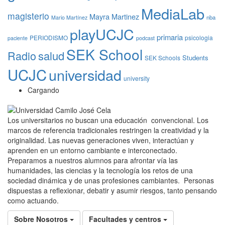
MediaLab
magisterio
Mayra Martinez
nba
Mario Martínez
playUCJC
primaria
PERIODISMO
psicologia
paciente
podcast
SEK School
Radio
salud
Students
SEK Schools
UCJC
universidad
university
Cargando
Los universitarios no buscan una educación convencional. Los
marcos de referencia tradicionales restringen la creatividad y la
originalidad. Las nuevas generaciones viven, interactúan y
aprenden en un entorno cambiante e interconectado.
Preparamos a nuestros alumnos para afrontar vía las
humanidades, las ciencias y la tecnología los retos de una
sociedad dinámica y de unas profesiones cambiantes. Personas
dispuestas a reflexionar, debatir y asumir riesgos, tanto pensando
como actuando.
Sobre Nosotros
Facultades y centros