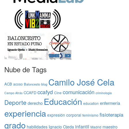
Nube de Tags
Camilo José Cela
ACB
acoso
Baloncesto
blog
ccafyd
comunicación
CCAFD
Cine
Campo Atrás
criminologia
Educación
Deporte
derecho
enfermería
education
experiencia
fisioterapia
expresión corporal
feminismo
grado
infantil
maestro
habilidades
Ignacio Ojeda
Madrid