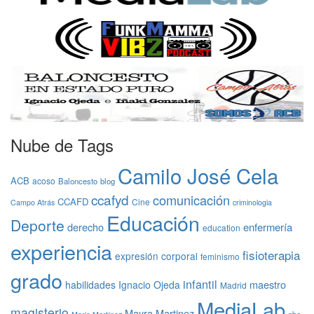
Nube de Tags
Camilo José Cela
ACB
acoso
Baloncesto
blog
ccafyd
comunicación
CCAFD
Cine
Campo Atrás
criminologia
Educación
Deporte
derecho
enfermería
education
experiencia
fisioterapia
expresión corporal
feminismo
grado
infantil
maestro
habilidades
Ignacio Ojeda
Madrid
MediaLab
magisterio
Mayra Martinez
nba