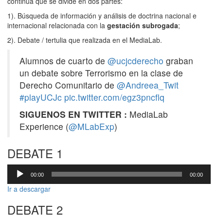
continua que se divide en dos partes:
1). Búsqueda de información y análisis de doctrina nacional e
internacional relacionada con la
gestación subrogada
;
2). Debate / tertulia que realizada en el MediaLab.
Alumnos de cuarto de
@ucjcderecho
graban
un debate sobre Terrorismo en la clase de
Derecho Comunitario de
@Andreea_Twit
#playUCJc
pic.twitter.com/egz3pncflq
SIGUENOS EN TWITTER :
MediaLab
Experience (
@MLabExp
)
DEBATE 1
Reproductor
00:00
00:00
de
audio
Ir a descargar
DEBATE 2