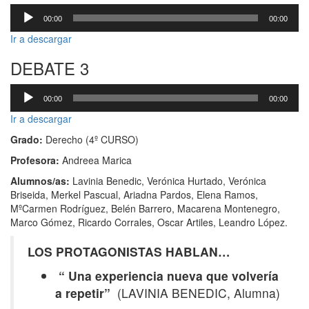
Reproductor
00:00
00:00
de
audio
Ir a descargar
DEBATE 3
Reproductor
00:00
00:00
de
audio
Ir a descargar
Grado:
Derecho
(4º CURSO)
Profesora:
Andreea Marica
Alumnos/as:
Lavinia Benedic, Verónica Hurtado, Verónica
Briseida, Merkel Pascual, Ariadna Pardos, Elena Ramos,
MºCarmen Rodríguez, Belén Barrero, Macarena Montenegro,
Marco Gómez, Ricardo Corrales, Oscar Artiles, Leandro López.
LOS PROTAGONISTAS HABLAN…
“ Una experiencia nueva que volvería
a repetir”
(LAVINIA BENEDIC, Alumna)