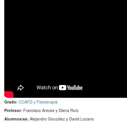
Grado:
CCAFD y Fisioterapia
Profesor:
Francisco Areces y Diana Ruíz
Alumnos/as:
Alejandro González y David Lozano