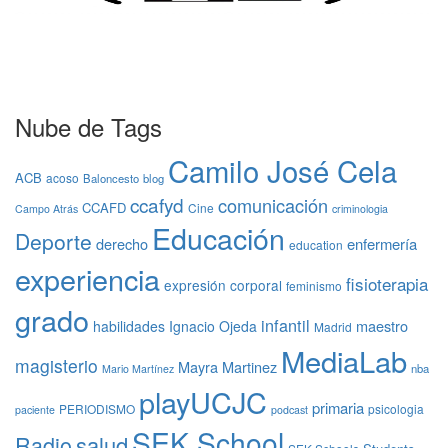
Nube de Tags
Camilo José Cela
ACB
acoso
Baloncesto
blog
ccafyd
comunicación
CCAFD
Cine
Campo Atrás
criminologia
Educación
Deporte
derecho
enfermería
education
experiencia
fisioterapia
expresión corporal
feminismo
grado
infantil
maestro
habilidades
Ignacio Ojeda
Madrid
MediaLab
magisterio
Mayra Martinez
nba
Mario Martínez
playUCJC
primaria
PERIODISMO
psicologia
paciente
podcast
SEK School
Radio
salud