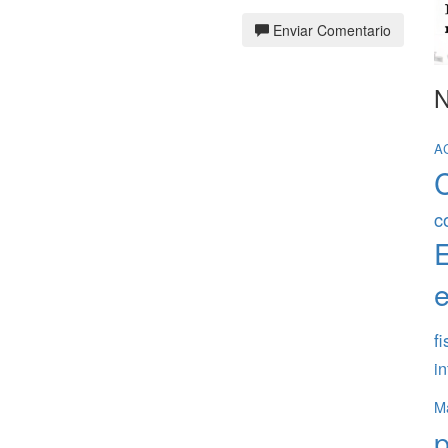
Enviar Comentario
N
A
c
e
fi
in
Ma