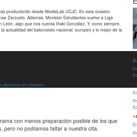
E
ás produciendo desde MediaLab UCJC. En esta ocasión
ae Zarzuelo. Además, Movistar Estudiantes vuelve a Liga
n León, algo que nos cuenta Iñaki González. Y, como siempre,
la actualidad del baloncesto nacional, europeo y lo mejor de la
1
Bu
Pr
Ed
1
 o disminuir el volumen.
Ed
Pr
Ed
1
rama con menos preparación posible de los que
El
, pero no podíamos faltar a nuestra cita.
Pr