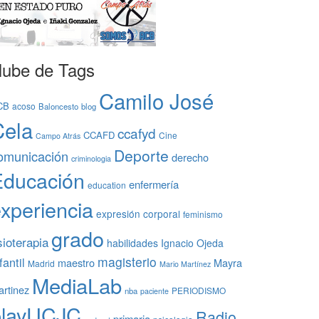
ube de Tags
Camilo José
CB
acoso
Baloncesto
blog
Cela
ccafyd
CCAFD
Cine
Campo Atrás
Deporte
omunicación
derecho
criminologia
Educación
enfermería
education
xperiencia
expresión corporal
feminismo
grado
sioterapia
habilidades
Ignacio Ojeda
magisterio
fantil
maestro
Mayra
Madrid
Mario Martínez
MediaLab
rtinez
PERIODISMO
nba
paciente
playUCJC
Radio
primaria