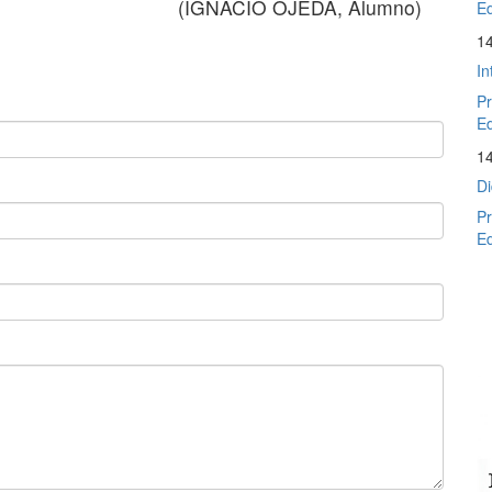
(IGNACIO OJEDA, Alumno)
Ed
1
In
Pr
Ed
1
Di
Pr
Ed