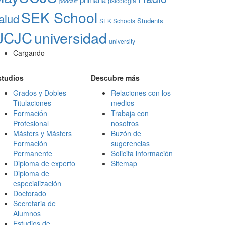
psicologia
podcast
SEK School
alud
Students
SEK Schools
UCJC
universidad
university
Cargando
studios
Descubre más
Grados y Dobles
Relaciones con los
Titulaciones
medios
Formación
Trabaja con
Profesional
nosotros
Másters y Másters
Buzón de
Formación
sugerencias
Permanente
Solicita información
Diploma de experto
Sitemap
Diploma de
especialización
Doctorado
Secretaria de
Alumnos
Estudios de