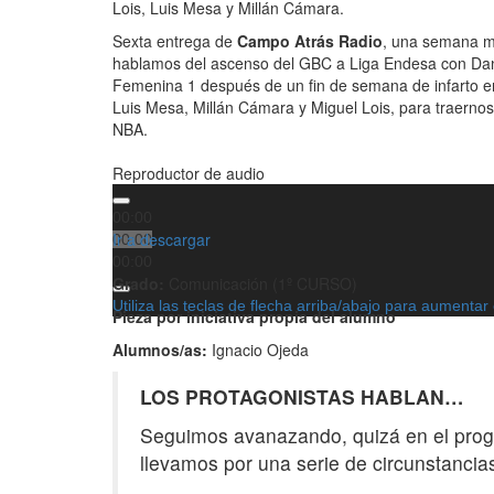
Lois, Luis Mesa y Millán Cámara.
Sexta entrega de
Campo Atrás Radio
, una semana m
hablamos del ascenso del GBC a Liga Endesa con Dan
Femenina 1 después de un fin de semana de infarto e
Luis Mesa, Millán Cámara y Miguel Lois, para traernos 
NBA.
Reproductor de audio
00:00
Ir a descargar
00:00
00:00
Grado:
Comunicación
(1º CURSO)
Utiliza las teclas de flecha arriba/abajo para aumentar
Pieza por iniciativa propia del alumno
Alumnos/as:
Ignacio Ojeda
LOS PROTAGONISTAS HABLAN…
Seguimos avanazando, quizá en el prog
llevamos por una serie de circunstancias