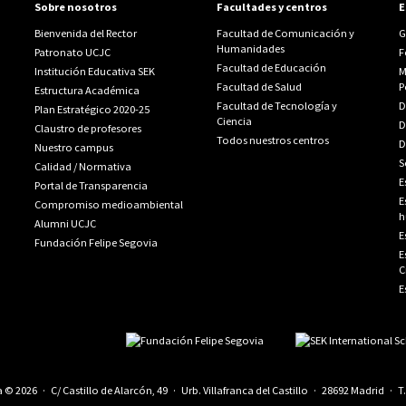
Sobre nosotros
Facultades y centros
E
Bienvenida del Rector
Facultad de Comunicación y
G
Humanidades
Patronato UCJC
F
Facultad de Educación
Institución Educativa SEK
M
Facultad de Salud
P
Estructura Académica
Facultad de Tecnología y
D
Plan Estratégico 2020-25
Ciencia
D
Claustro de profesores
Todos nuestros centros
D
Nuestro campus
S
Calidad
/
Normativa
E
Portal de Transparencia
E
Compromiso medioambiental
h
Alumni UCJC
E
Fundación Felipe Segovia
E
C
E
© 2026 · C/ Castillo de Alarcón, 49 · Urb. Villafranca del Castillo · 28692 Madrid · T