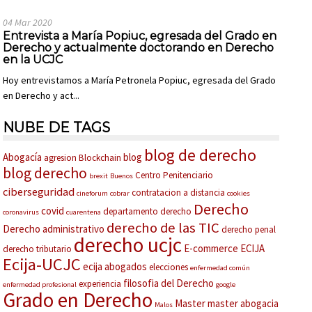
04 Mar 2020
Entrevista a María Popiuc, egresada del Grado en
Derecho y actualmente doctorando en Derecho
en la UCJC
Hoy entrevistamos a María Petronela Popiuc, egresada del Grado
en Derecho y act...
NUBE DE TAGS
blog de derecho
Abogacía
blog
agresion
Blockchain
blog derecho
Centro Penitenciario
brexit
Buenos
ciberseguridad
contratacion a distancia
cineforum
cobrar
cookies
Derecho
covid
departamento derecho
coronavirus
cuarentena
derecho de las TIC
Derecho administrativo
derecho penal
derecho ucjc
E-commerce
ECIJA
derecho tributario
Ecija-UCJC
ecija abogados
elecciones
enfermedad común
filosofia del Derecho
experiencia
enfermedad profesional
google
Grado en Derecho
Master
master abogacia
Malos