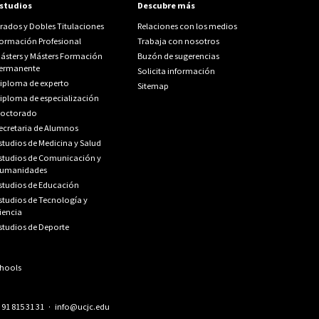
studios
Descubre más
rados y Dobles Titulaciones
Relaciones con los medios
ormación Profesional
Trabaja con nosotros
ásters y Másters Formación
Buzón de sugerencias
ermanente
Solicita información
iploma de experto
Sitemap
iploma de especialización
octorado
ecretaria de Alumnos
studios de Medicina y Salud
studios de Comunicación y
umanidades
studios de Educación
studios de Tecnología y
iencia
studios de Deporte
.
91 815 31 31
·
info@ucjc.edu