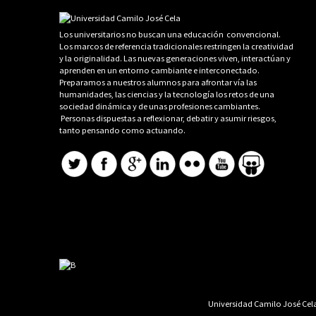
Los universitarios no buscan una educación convencional.
Los marcos de referencia tradicionales restringen la creatividad
y la originalidad. Las nuevas generaciones viven, interactúan y
aprenden en un entorno cambiante e interconectado.
Preparamos a nuestros alumnos para afrontar vía las
humanidades, las ciencias y la tecnología los retos de una
sociedad dinámica y de unas profesiones cambiantes.
Personas dispuestas a reflexionar, debatir y asumir riesgos,
tanto pensando como actuando.
Universidad Camilo José Cela 